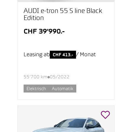
AUDI e-tron 55 S line Black
Edition
CHF 39’990.-
Leasing ab
/ Monat
CHF 413.-
55’700 km
05/2022
Elektrisch
Automatik