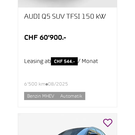
AUDI Q5 SUV TFSI 150 kW
CHF 60’900.-
Leasing ab
/ Monat
CHF 544.-
6’500 km
08/2025
Benzin MHEV
Automatik