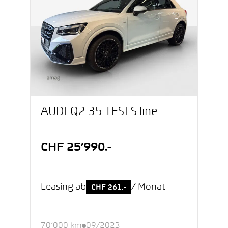
AUDI Q2 35 TFSI S line
CHF 25’990.-
Leasing ab
/ Monat
CHF 261.-
70’000 km
09/2023