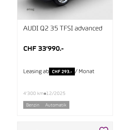
AUDI Q2 35 TFSI advanced
CHF 33’990.-
Leasing ab
/ Monat
CHF 293.-
4’300 km
12/2025
Benzin
Automatik