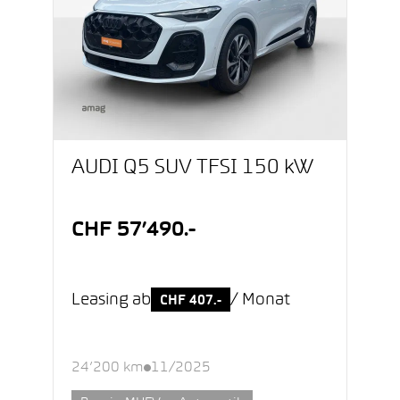
AUDI Q5 SUV TFSI 150 kW
CHF 57’490.-
Leasing ab
/ Monat
CHF 407.-
24’200 km
11/2025