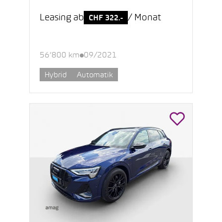
Leasing ab
/ Monat
CHF 322.-
56’800 km
09/2021
Hybrid
Automatik