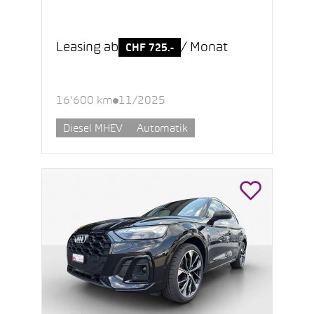
Leasing ab
/ Monat
CHF 725.-
16’600 km
11/2025
Diesel MHEV
Automatik