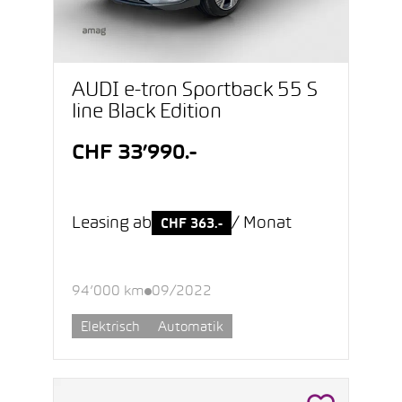
AUDI e-tron Sportback 55 S
line Black Edition
CHF 33’990.-
Leasing ab
/ Monat
CHF 363.-
94’000 km
09/2022
Elektrisch
Automatik