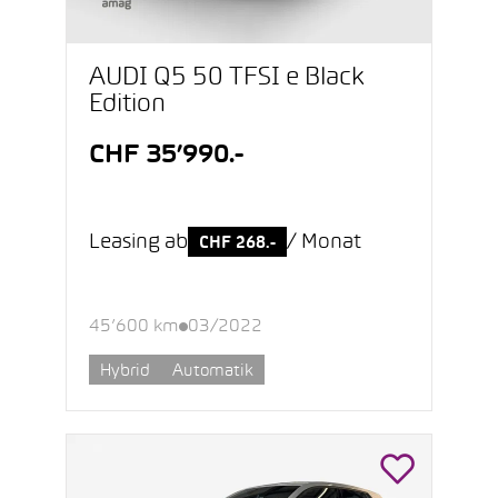
AUDI Q5 50 TFSI e Black
Edition
CHF 35’990.-
Leasing ab
/ Monat
CHF 268.-
45’600 km
03/2022
Hybrid
Automatik