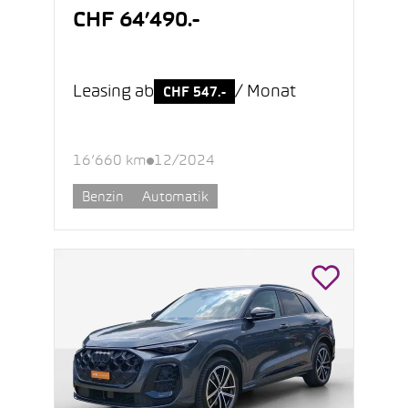
CHF 64’490.-
Leasing ab
/ Monat
CHF 547.-
16’660 km
12/2024
Benzin
Automatik