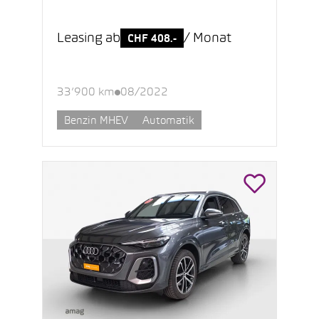
Leasing ab
/ Monat
CHF 408.-
33’900 km
08/2022
Benzin MHEV
Automatik