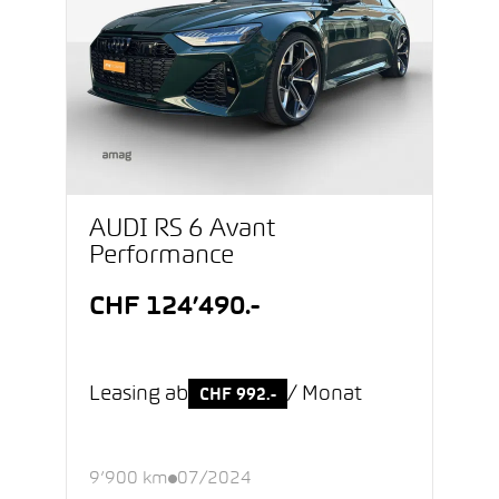
AUDI RS 6 Avant
Performance
CHF 124’490.-
Leasing ab
/ Monat
CHF 992.-
9’900 km
07/2024