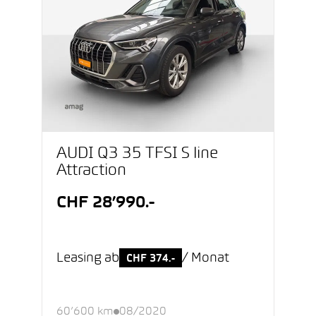
AUDI Q3 35 TFSI S line
Attraction
CHF 28’990.-
Leasing ab
/ Monat
CHF 374.-
60’600 km
08/2020