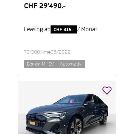
CHF 29’490.-
Leasing ab
/ Monat
CHF 315.-
73’200 km
05/2022
Benzin MHEV
Automatik