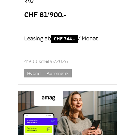
kW
CHF 81’900.-
Leasing ab
/ Monat
CHF 744.-
4’900 km
06/2026
Hybrid
Automatik