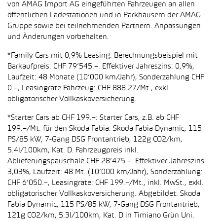
von AMAG Import AG eingeführten Fahrzeugen an allen
öffentlichen Ladestationen und in Parkhäusern der AMAG
Gruppe sowie bei teilnehmenden Partnern. Anpassungen
und Änderungen vorbehalten.
*Family Cars mit 0,9% Leasing: Berechnungsbeispiel mit
Barkaufpreis: CHF 79’545.–. Effektiver Jahreszins: 0,9%,
Laufzeit: 48 Monate (10’000 km/Jahr), Sonderzahlung CHF
0.–, Leasingrate Fahrzeug: CHF 888.27/Mt., exkl.
obligatorischer Vollkaskoversicherung.
*Starter Cars ab CHF 199.–: Starter Cars, z.B. ab CHF
199.–/Mt. für den Skoda Fabia: Skoda Fabia Dynamic, 115
PS/85 kW, 7-Gang DSG Frontantrieb, 122g CO2/km,
5.4l/100km, Kat. D. Fahrzeugpreis inkl.
Ablieferungspauschale CHF 28’475.–. Effektiver Jahreszins
3,03%, Laufzeit: 48 Mt. (10’000 km/Jahr), Sonderzahlung:
CHF 6’050.–, Leasingrate: CHF 199.–/Mt., inkl. MwSt., exkl.
obligatorischer Vollkaskoversicherung. Abgebildet: Skoda
Fabia Dynamic, 115 PS/85 kW, 7-Gang DSG Frontantrieb,
121g CO2/km, 5.3l/100km, Kat. D in Timiano Grün Uni.