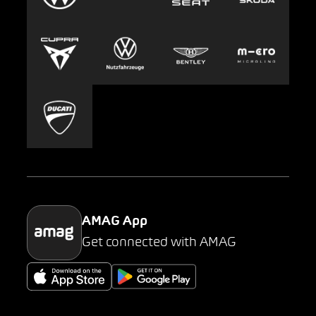
Clyde
Jobs & Karriere
Europcar
Presse
Carsharing
Mobility-as-a-Service
AMAG Classic
Parking
AMAG App
Get connected with AMAG