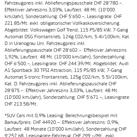
Fahrzeugpreis inkl. Ablieferungspauschale CHF 28’780.–.
Effektiver Jahreszins 3,03%, Laufzeit: 48 Mt. (10’000
km/Jahr), Sonderzahlung: CHF 5’650.–, Leasingrate: CHF
221.85/Mt. exkl. obligatorischer Vollkaskoversicherung.
Abgebildet: Volkswagen Golf Trend, 115 PS/85 kW, 7-Gang
Automat DSG Frontantrieb, 124g CO2/km, 5.4l/100km, Kat.
D in Uranograu Uni. Fahrzeugpreis inkl.
Ablieferungspauschale CHF 28’602.–. Effektiver Jahreszins
1,92%, Laufzeit: 48 Mt. (10’000 km/Jahr), Sonderzahlung:
CHF 6’500.–, Leasingrate: CHF 244.39/Mt. Abgebildet: Audi
A1 Sportback 30 TFSI Attraction, 115 PS/85 kW, 7-Gang
Automat S-tronic Frontantrieb, 125g CO2/km, 5.5l/100km,
Kat. D. Fahrzeugpreis inkl. Ablieferungspauschale CHF
28’875.–. Effektiver Jahreszins 3,03%, Laufzeit: 48 Mt.
(10'000 km/Jahr), Sonderzahlung: CHF 5’671.–, Leasingrate:
CHF 213.58/Mt.
*SUV Cars mit 0,9% Leasing: Berechnungsbeispiel mit
Barkaufpreis: CHF 44920.–. Effektiver Jahreszins: 0,9%,
Laufzeit: 48 Monate (10’000 km/Jahr), Sonderzahlung CHF
9’257.68, Leasingrate Fahrzeug: CHF 299.–/Mt., exkl.