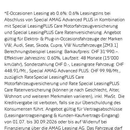
*E-Occasionen Leasing ab 0.6%: 0.6% Leasingzins bei
Abschluss von Special AMAG Advanced PLUS in Kombination
mit Special LeasingPLUS Care Motorfahrzeugversicherung
und Special LeasingPLUS Care Ratenversicherung. Angebot
gültig für Elektro- & Plug-in-Occasionsfahrzeuge der Marken
VW, Audi, Seat, Skoda, Cupra, VW Nutzfahrzeuge.[ZM3.1]
Berechnungsbeispiel Leasing: Barkaufpreis: CHF 31’990.–.
Effektiver Jahreszins: 0.60%, Laufzeit: 48 Monate (15’000
km/Jahr), Sonderzahlung CHF 0.-, Leasingrate Fahrzeug: CHF
448.91/Mt., Special AMAG Advanced PLUS: CHF 99.98/Mt.,
zuzüglich Rate Special LeasingPLUS Care
Motorfahrzeugversicherung und Rate Special LeasingPLUS
Care Ratenversicherung (können je nach Geschlecht, Alter,
Wohnort und weiteren Merkmalen variieren), inkl. MwSt. Die
Kreditvergabe ist verboten, falls sie zur Überschuldung des
Konsumenten führt. Angebot gültig für Vertragsabschlüsse
(Leasingantragseingang & Kunden-Kaufvertrags-Eingang)
von 01.07. bis 30.09.2026 oder bis auf Widerruf bei
Finanzierung über die AMAG Leasing AG. Das Fahrzeug darf