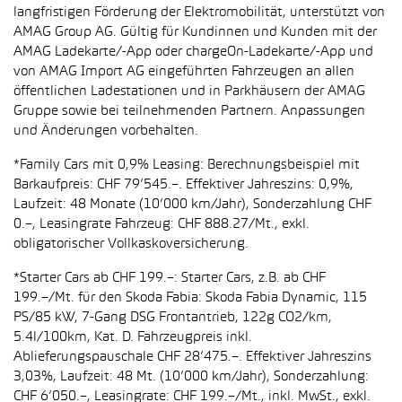
langfristigen Förderung der Elektromobilität, unterstützt von
AMAG Group AG. Gültig für Kundinnen und Kunden mit der
AMAG Ladekarte/-App oder chargeOn-Ladekarte/-App und
von AMAG Import AG eingeführten Fahrzeugen an allen
öffentlichen Ladestationen und in Parkhäusern der AMAG
Gruppe sowie bei teilnehmenden Partnern. Anpassungen
und Änderungen vorbehalten.
*Family Cars mit 0,9% Leasing: Berechnungsbeispiel mit
Barkaufpreis: CHF 79’545.–. Effektiver Jahreszins: 0,9%,
Laufzeit: 48 Monate (10’000 km/Jahr), Sonderzahlung CHF
0.–, Leasingrate Fahrzeug: CHF 888.27/Mt., exkl.
obligatorischer Vollkaskoversicherung.
*Starter Cars ab CHF 199.–: Starter Cars, z.B. ab CHF
199.–/Mt. für den Skoda Fabia: Skoda Fabia Dynamic, 115
PS/85 kW, 7-Gang DSG Frontantrieb, 122g CO2/km,
5.4l/100km, Kat. D. Fahrzeugpreis inkl.
Ablieferungspauschale CHF 28’475.–. Effektiver Jahreszins
3,03%, Laufzeit: 48 Mt. (10’000 km/Jahr), Sonderzahlung:
CHF 6’050.–, Leasingrate: CHF 199.–/Mt., inkl. MwSt., exkl.