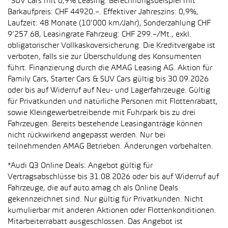
*SUV Cars mit 0,9% Leasing: Berechnungsbeispiel mit
Barkaufpreis: CHF 44920.–. Effektiver Jahreszins: 0,9%,
Laufzeit: 48 Monate (10’000 km/Jahr), Sonderzahlung CHF
9’257.68, Leasingrate Fahrzeug: CHF 299.–/Mt., exkl.
obligatorischer Vollkaskoversicherung. Die Kreditvergabe ist
verboten, falls sie zur Überschuldung des Konsumenten
führt. Finanzierung durch die AMAG Leasing AG. Aktion für
Family Cars, Starter Cars & SUV Cars gültig bis 30.09.2026
oder bis auf Widerruf auf Neu- und Lagerfahrzeuge. Gültig
für Privatkunden und natürliche Personen mit Flottenrabatt,
sowie Kleingewerbetreibende mit Fuhrpark bis zu drei
Fahrzeugen. Bereits bestehende Leasinganträge können
nicht rückwirkend angepasst werden. Nur bei
teilnehmenden AMAG Betrieben. Änderungen vorbehalten.
*Audi Q3 Online Deals: Angebot gültig für
Vertragsabschlüsse bis 31.08.2026 oder bis auf Widerruf auf
Fahrzeuge, die auf auto.amag.ch als Online Deals
gekennzeichnet sind. Nur gültig für Privatkunden. Nicht
kumulierbar mit anderen Aktionen oder Flottenkonditionen.
Mitarbeiterrabatt ausgeschlossen. Das Angebot ist