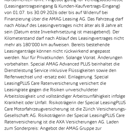
Konsumenten führt. Angebot gültig für Vertragsabschlüsse
(Leasingantragseingang & Kunden-Kaufvertrags-Eingang)
von 01.07. bis 30.09.2026 oder bis auf Widerruf bei
Finanzierung über die AMAG Leasing AG. Das Fahrzeug darf
nach Ablauf des Leasingvertrages nicht älter als 8 Jahre alt
sein (Datum erste Inverkehrsetzung ist massgebend). Der
Kilometerstand darf nach Ablauf des Leasingvertrages nicht
mehr als 180’000 km aufweisen. Bereits bestehende
Leasinganträge können nicht rückwirkend angepasst
werden. Nur für Privatkunden. Solange Vorrat. Änderungen
vorbehalten. Special AMAG Advanced PLUS beinhaltet die
Dienstleistung Service inklusive Flüssigkeiten sowie den
Reifenwechsel und -ersatz exkl. Einlagerung. Special
LeasingPLUS Care Ratenversicherung versichert die
Leasingrate gegen die Risiken unverschuldeter
Arbeitslosigkeit und vollständiger Arbeitsunfähigkeit infolge
Krankheit oder Unfall. Risikoträgerin der Special LeasingPLUS
Care Motorfahrzeugversicherung ist die Zürich Versicherungs-
Gesellschaft AG. Risikoträgerin der Special LeasingPLUS Care
Ratenversicherung ist die AXA Versicherungen AG. Laden
zum Sonderpreis: Angebot der AMAG Gruppe zur