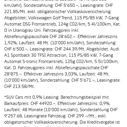
km/Jahr), Sonderzahlung: CHF 5’650.–, Leasingrate: CHF
221.85/Mt. exkl. obligatorischer Vollkaskoversicherung.
Abgebildet: Volkswagen Golf Trend, 115 PS/85 kW, 7-Gang
Automat DSG Frontantrieb, 124g CO2/km, 5.4l/100km, Kat.
D in Uranograu Uni. Fahrzeugpreis inkl.
Ablieferungspauschale CHF 28’602.–. Effektiver Jahreszins
1,92%, Laufzeit: 48 Mt. (10’000 km/Jahr), Sonderzahlung:
CHF 6’500.–, Leasingrate: CHF 244.39/Mt. Abgebildet: Audi
A1 Sportback 30 TFSI Attraction, 115 PS/85 kW, 7-Gang
Automat S-tronic Frontantrieb, 125g CO2/km, 5.5l/100km,
Kat. D. Fahrzeugpreis inkl. Ablieferungspauschale CHF
28’875.–. Effektiver Jahreszins 3,03%, Laufzeit: 48 Mt.
(10'000 km/Jahr), Sonderzahlung: CHF 5’671.–, Leasingrate:
CHF 213.58/Mt.
*SUV Cars mit 0,9% Leasing: Berechnungsbeispiel mit
Barkaufpreis: CHF 44920.–. Effektiver Jahreszins: 0,9%,
Laufzeit: 48 Monate (10’000 km/Jahr), Sonderzahlung CHF
9’257.68, Leasingrate Fahrzeug: CHF 299.–/Mt., exkl.
obligatorischer Vollkaskoversicherung. Die Kreditvergabe ist