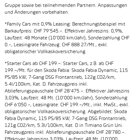
Gruppe sowie bei teilnehmenden Partnern. Anpassungen
und Änderungen vorbehalten.
*Family Cars mit 0,9% Leasing: Berechnungsbeispiel mit
Barkaufpreis: CHF 79’545.–. Effektiver Jahreszins: 0,9%,
Laufzeit: 48 Monate (10’000 km/Jahr), Sonderzahlung CHF
0.–, Leasingrate Fahrzeug: CHF 888.27/Mt., exkl.
obligatorischer Vollkaskoversicherung.
*Starter Cars ab CHF 199.–: Starter Cars, z.B. ab CHF
199.–/Mt. für den Skoda Fabia: Skoda Fabia Dynamic, 115
PS/85 kW, 7-Gang DSG Frontantrieb, 122g CO2/km,
5.4l/100km, Kat. D. Fahrzeugpreis inkl.
Ablieferungspauschale CHF 28’475.–. Effektiver Jahreszins
3,03%, Laufzeit: 48 Mt. (10’000 km/Jahr), Sonderzahlung:
CHF 6’050.–, Leasingrate: CHF 199.–/Mt., inkl. MwSt., exkl.
obligatorischer Vollkaskoversicherung. Abgebildet: Skoda
Fabia Dynamic, 115 PS/85 kW, 7-Gang DSG Frontantrieb,
121g CO2/km, 5.3l/100km, Kat. D in Timiano Grün Uni.
Fahrzeugpreis inkl. Ablieferungspauschale CHF 28’780.–.
Effektiver Jahreszins 3,03%, Laufzeit: 48 Mt. (10’000