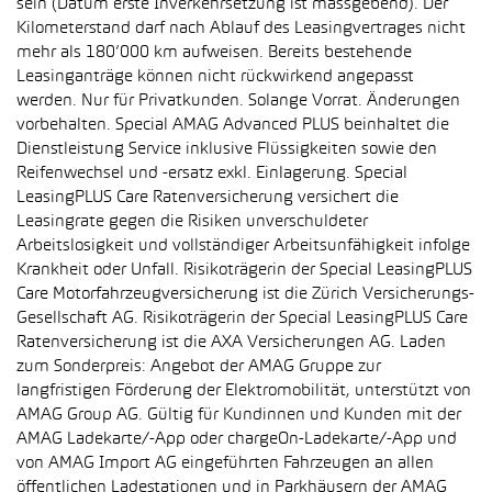
sein (Datum erste Inverkehrsetzung ist massgebend). Der
Kilometerstand darf nach Ablauf des Leasingvertrages nicht
mehr als 180’000 km aufweisen. Bereits bestehende
Leasinganträge können nicht rückwirkend angepasst
werden. Nur für Privatkunden. Solange Vorrat. Änderungen
vorbehalten. Special AMAG Advanced PLUS beinhaltet die
Dienstleistung Service inklusive Flüssigkeiten sowie den
Reifenwechsel und -ersatz exkl. Einlagerung. Special
LeasingPLUS Care Ratenversicherung versichert die
Leasingrate gegen die Risiken unverschuldeter
Arbeitslosigkeit und vollständiger Arbeitsunfähigkeit infolge
Krankheit oder Unfall. Risikoträgerin der Special LeasingPLUS
Care Motorfahrzeugversicherung ist die Zürich Versicherungs-
Gesellschaft AG. Risikoträgerin der Special LeasingPLUS Care
Ratenversicherung ist die AXA Versicherungen AG. Laden
zum Sonderpreis: Angebot der AMAG Gruppe zur
langfristigen Förderung der Elektromobilität, unterstützt von
AMAG Group AG. Gültig für Kundinnen und Kunden mit der
AMAG Ladekarte/-App oder chargeOn-Ladekarte/-App und
von AMAG Import AG eingeführten Fahrzeugen an allen
öffentlichen Ladestationen und in Parkhäusern der AMAG