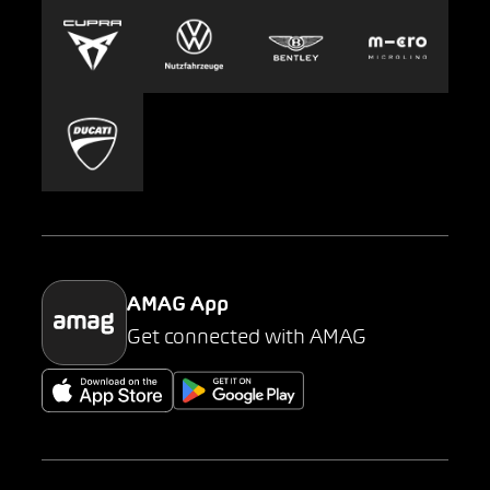
Europcar
Presse
Carsharing
Mobility-as-a-Service
AMAG Classic
Parking
AMAG App
Get connected with AMAG