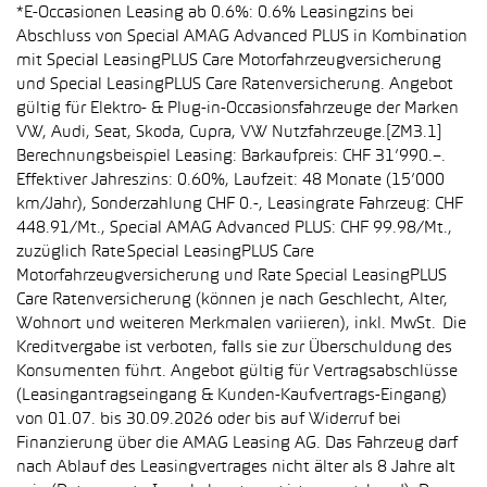
*E-Occasionen Leasing ab 0.6%: 0.6% Leasingzins bei
Abschluss von Special AMAG Advanced PLUS in Kombination
mit Special LeasingPLUS Care Motorfahrzeugversicherung
und Special LeasingPLUS Care Ratenversicherung. Angebot
gültig für Elektro- & Plug-in-Occasionsfahrzeuge der Marken
VW, Audi, Seat, Skoda, Cupra, VW Nutzfahrzeuge.[ZM3.1]
Berechnungsbeispiel Leasing: Barkaufpreis: CHF 31’990.–.
Effektiver Jahreszins: 0.60%, Laufzeit: 48 Monate (15’000
km/Jahr), Sonderzahlung CHF 0.-, Leasingrate Fahrzeug: CHF
448.91/Mt., Special AMAG Advanced PLUS: CHF 99.98/Mt.,
zuzüglich Rate Special LeasingPLUS Care
Motorfahrzeugversicherung und Rate Special LeasingPLUS
Care Ratenversicherung (können je nach Geschlecht, Alter,
Wohnort und weiteren Merkmalen variieren), inkl. MwSt. Die
Kreditvergabe ist verboten, falls sie zur Überschuldung des
Konsumenten führt. Angebot gültig für Vertragsabschlüsse
(Leasingantragseingang & Kunden-Kaufvertrags-Eingang)
von 01.07. bis 30.09.2026 oder bis auf Widerruf bei
Finanzierung über die AMAG Leasing AG. Das Fahrzeug darf
nach Ablauf des Leasingvertrages nicht älter als 8 Jahre alt