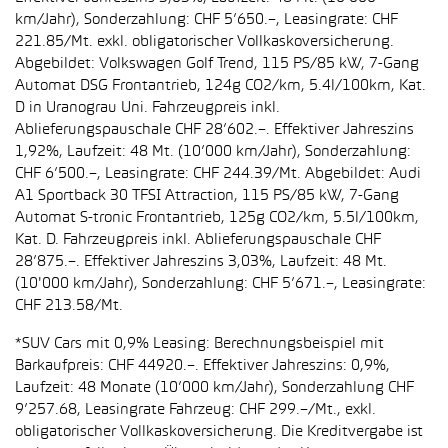
km/Jahr), Sonderzahlung: CHF 5’650.–, Leasingrate: CHF
221.85/Mt. exkl. obligatorischer Vollkaskoversicherung.
Abgebildet: Volkswagen Golf Trend, 115 PS/85 kW, 7-Gang
Automat DSG Frontantrieb, 124g CO2/km, 5.4l/100km, Kat.
D in Uranograu Uni. Fahrzeugpreis inkl.
Ablieferungspauschale CHF 28’602.–. Effektiver Jahreszins
1,92%, Laufzeit: 48 Mt. (10’000 km/Jahr), Sonderzahlung:
CHF 6’500.–, Leasingrate: CHF 244.39/Mt. Abgebildet: Audi
A1 Sportback 30 TFSI Attraction, 115 PS/85 kW, 7-Gang
Automat S-tronic Frontantrieb, 125g CO2/km, 5.5l/100km,
Kat. D. Fahrzeugpreis inkl. Ablieferungspauschale CHF
28’875.–. Effektiver Jahreszins 3,03%, Laufzeit: 48 Mt.
(10'000 km/Jahr), Sonderzahlung: CHF 5’671.–, Leasingrate:
CHF 213.58/Mt.
*SUV Cars mit 0,9% Leasing: Berechnungsbeispiel mit
Barkaufpreis: CHF 44920.–. Effektiver Jahreszins: 0,9%,
Laufzeit: 48 Monate (10’000 km/Jahr), Sonderzahlung CHF
9’257.68, Leasingrate Fahrzeug: CHF 299.–/Mt., exkl.
obligatorischer Vollkaskoversicherung. Die Kreditvergabe ist