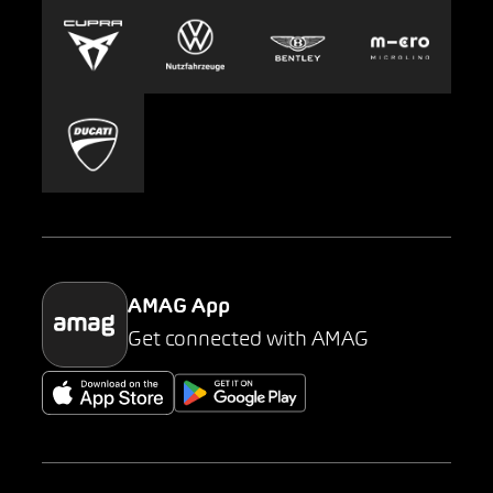
Europcar
Presse
Carsharing
Mobility-as-a-Service
AMAG Classic
Parking
AMAG App
Get connected with AMAG