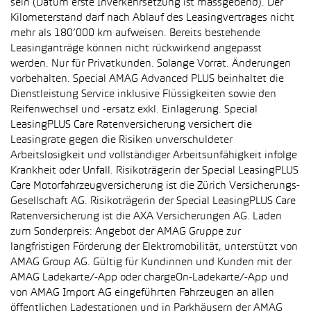
sein (Datum erste Inverkehrsetzung ist massgebend). Der
Kilometerstand darf nach Ablauf des Leasingvertrages nicht
mehr als 180’000 km aufweisen. Bereits bestehende
Leasinganträge können nicht rückwirkend angepasst
werden. Nur für Privatkunden. Solange Vorrat. Änderungen
vorbehalten. Special AMAG Advanced PLUS beinhaltet die
Dienstleistung Service inklusive Flüssigkeiten sowie den
Reifenwechsel und -ersatz exkl. Einlagerung. Special
LeasingPLUS Care Ratenversicherung versichert die
Leasingrate gegen die Risiken unverschuldeter
Arbeitslosigkeit und vollständiger Arbeitsunfähigkeit infolge
Krankheit oder Unfall. Risikoträgerin der Special LeasingPLUS
Care Motorfahrzeugversicherung ist die Zürich Versicherungs-
Gesellschaft AG. Risikoträgerin der Special LeasingPLUS Care
Ratenversicherung ist die AXA Versicherungen AG. Laden
zum Sonderpreis: Angebot der AMAG Gruppe zur
langfristigen Förderung der Elektromobilität, unterstützt von
AMAG Group AG. Gültig für Kundinnen und Kunden mit der
AMAG Ladekarte/-App oder chargeOn-Ladekarte/-App und
von AMAG Import AG eingeführten Fahrzeugen an allen
öffentlichen Ladestationen und in Parkhäusern der AMAG