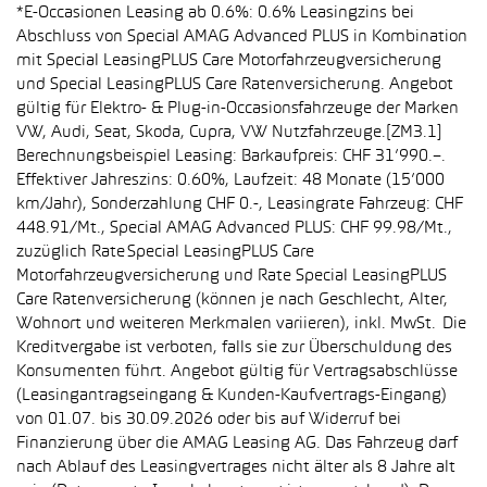
*E-Occasionen Leasing ab 0.6%: 0.6% Leasingzins bei
Abschluss von Special AMAG Advanced PLUS in Kombination
mit Special LeasingPLUS Care Motorfahrzeugversicherung
und Special LeasingPLUS Care Ratenversicherung. Angebot
gültig für Elektro- & Plug-in-Occasionsfahrzeuge der Marken
VW, Audi, Seat, Skoda, Cupra, VW Nutzfahrzeuge.[ZM3.1]
Berechnungsbeispiel Leasing: Barkaufpreis: CHF 31’990.–.
Effektiver Jahreszins: 0.60%, Laufzeit: 48 Monate (15’000
km/Jahr), Sonderzahlung CHF 0.-, Leasingrate Fahrzeug: CHF
448.91/Mt., Special AMAG Advanced PLUS: CHF 99.98/Mt.,
zuzüglich Rate Special LeasingPLUS Care
Motorfahrzeugversicherung und Rate Special LeasingPLUS
Care Ratenversicherung (können je nach Geschlecht, Alter,
Wohnort und weiteren Merkmalen variieren), inkl. MwSt. Die
Kreditvergabe ist verboten, falls sie zur Überschuldung des
Konsumenten führt. Angebot gültig für Vertragsabschlüsse
(Leasingantragseingang & Kunden-Kaufvertrags-Eingang)
von 01.07. bis 30.09.2026 oder bis auf Widerruf bei
Finanzierung über die AMAG Leasing AG. Das Fahrzeug darf
nach Ablauf des Leasingvertrages nicht älter als 8 Jahre alt