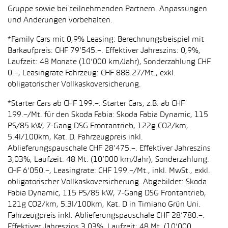
Gruppe sowie bei teilnehmenden Partnern. Anpassungen
und Änderungen vorbehalten.
*Family Cars mit 0,9% Leasing: Berechnungsbeispiel mit
Barkaufpreis: CHF 79’545.–. Effektiver Jahreszins: 0,9%,
Laufzeit: 48 Monate (10’000 km/Jahr), Sonderzahlung CHF
0.–, Leasingrate Fahrzeug: CHF 888.27/Mt., exkl.
obligatorischer Vollkaskoversicherung.
*Starter Cars ab CHF 199.–: Starter Cars, z.B. ab CHF
199.–/Mt. für den Skoda Fabia: Skoda Fabia Dynamic, 115
PS/85 kW, 7-Gang DSG Frontantrieb, 122g CO2/km,
5.4l/100km, Kat. D. Fahrzeugpreis inkl.
Ablieferungspauschale CHF 28’475.–. Effektiver Jahreszins
3,03%, Laufzeit: 48 Mt. (10’000 km/Jahr), Sonderzahlung:
CHF 6’050.–, Leasingrate: CHF 199.–/Mt., inkl. MwSt., exkl.
obligatorischer Vollkaskoversicherung. Abgebildet: Skoda
Fabia Dynamic, 115 PS/85 kW, 7-Gang DSG Frontantrieb,
121g CO2/km, 5.3l/100km, Kat. D in Timiano Grün Uni.
Fahrzeugpreis inkl. Ablieferungspauschale CHF 28’780.–.
Effektiver Jahreszins 3,03%, Laufzeit: 48 Mt. (10’000