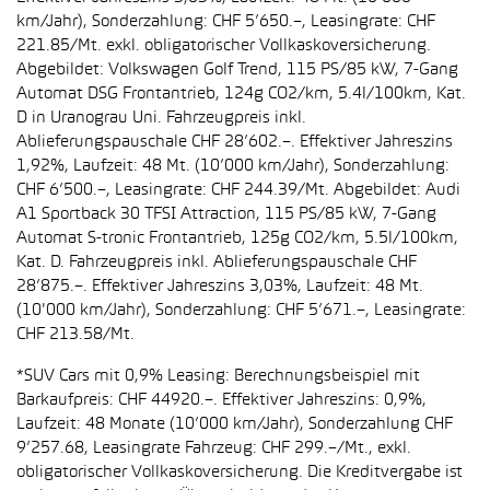
km/Jahr), Sonderzahlung: CHF 5’650.–, Leasingrate: CHF
221.85/Mt. exkl. obligatorischer Vollkaskoversicherung.
Abgebildet: Volkswagen Golf Trend, 115 PS/85 kW, 7-Gang
Automat DSG Frontantrieb, 124g CO2/km, 5.4l/100km, Kat.
D in Uranograu Uni. Fahrzeugpreis inkl.
Ablieferungspauschale CHF 28’602.–. Effektiver Jahreszins
1,92%, Laufzeit: 48 Mt. (10’000 km/Jahr), Sonderzahlung:
CHF 6’500.–, Leasingrate: CHF 244.39/Mt. Abgebildet: Audi
A1 Sportback 30 TFSI Attraction, 115 PS/85 kW, 7-Gang
Automat S-tronic Frontantrieb, 125g CO2/km, 5.5l/100km,
Kat. D. Fahrzeugpreis inkl. Ablieferungspauschale CHF
28’875.–. Effektiver Jahreszins 3,03%, Laufzeit: 48 Mt.
(10'000 km/Jahr), Sonderzahlung: CHF 5’671.–, Leasingrate:
CHF 213.58/Mt.
*SUV Cars mit 0,9% Leasing: Berechnungsbeispiel mit
Barkaufpreis: CHF 44920.–. Effektiver Jahreszins: 0,9%,
Laufzeit: 48 Monate (10’000 km/Jahr), Sonderzahlung CHF
9’257.68, Leasingrate Fahrzeug: CHF 299.–/Mt., exkl.
obligatorischer Vollkaskoversicherung. Die Kreditvergabe ist