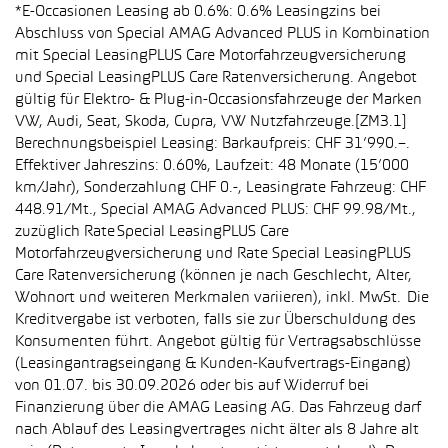
*E-Occasionen Leasing ab 0.6%: 0.6% Leasingzins bei
Abschluss von Special AMAG Advanced PLUS in Kombination
mit Special LeasingPLUS Care Motorfahrzeugversicherung
und Special LeasingPLUS Care Ratenversicherung. Angebot
gültig für Elektro- & Plug-in-Occasionsfahrzeuge der Marken
VW, Audi, Seat, Skoda, Cupra, VW Nutzfahrzeuge.[ZM3.1]
Berechnungsbeispiel Leasing: Barkaufpreis: CHF 31’990.–.
Effektiver Jahreszins: 0.60%, Laufzeit: 48 Monate (15’000
km/Jahr), Sonderzahlung CHF 0.-, Leasingrate Fahrzeug: CHF
448.91/Mt., Special AMAG Advanced PLUS: CHF 99.98/Mt.,
zuzüglich Rate Special LeasingPLUS Care
Motorfahrzeugversicherung und Rate Special LeasingPLUS
Care Ratenversicherung (können je nach Geschlecht, Alter,
Wohnort und weiteren Merkmalen variieren), inkl. MwSt. Die
Kreditvergabe ist verboten, falls sie zur Überschuldung des
Konsumenten führt. Angebot gültig für Vertragsabschlüsse
(Leasingantragseingang & Kunden-Kaufvertrags-Eingang)
von 01.07. bis 30.09.2026 oder bis auf Widerruf bei
Finanzierung über die AMAG Leasing AG. Das Fahrzeug darf
nach Ablauf des Leasingvertrages nicht älter als 8 Jahre alt