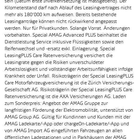
sein (Datum erste Inverkehrsetzung ist massgebend). Der
Kilometerstand darf nach Ablauf des Leasingvertrages nicht
mehr als 180’000 km aufweisen. Bereits bestehende
Leasinganträge können nicht rückwirkend angepasst
werden. Nur für Privatkunden. Solange Vorrat. Änderungen
vorbehalten. Special AMAG Advanced PLUS beinhaltet die
Dienstleistung Service inklusive Flüssigkeiten sowie den
Reifenwechsel und -ersatz exkl. Einlagerung. Special
LeasingPLUS Care Ratenversicherung versichert die
Leasingrate gegen die Risiken unverschuldeter
Arbeitslosigkeit und vollständiger Arbeitsunfähigkeit infolge
Krankheit oder Unfall. Risikoträgerin der Special LeasingPLUS
Care Motorfahrzeugversicherung ist die Zürich Versicherungs-
Gesellschaft AG. Risikoträgerin der Special LeasingPLUS Care
Ratenversicherung ist die AXA Versicherungen AG. Laden
zum Sonderpreis: Angebot der AMAG Gruppe zur
langfristigen Förderung der Elektromobilität, unterstützt von
AMAG Group AG. Gültig für Kundinnen und Kunden mit der
AMAG Ladekarte/-App oder chargeOn-Ladekarte/-App und
von AMAG Import AG eingeführten Fahrzeugen an allen
öffentlichen Ladestationen und in Parkhäusern der AMAG