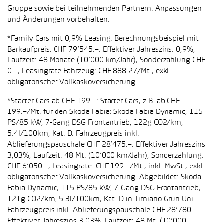
Gruppe sowie bei teilnehmenden Partnern. Anpassungen
und Änderungen vorbehalten.
*Family Cars mit 0,9% Leasing: Berechnungsbeispiel mit
Barkaufpreis: CHF 79’545.–. Effektiver Jahreszins: 0,9%,
Laufzeit: 48 Monate (10’000 km/Jahr), Sonderzahlung CHF
0.–, Leasingrate Fahrzeug: CHF 888.27/Mt., exkl.
obligatorischer Vollkaskoversicherung.
*Starter Cars ab CHF 199.–: Starter Cars, z.B. ab CHF
199.–/Mt. für den Skoda Fabia: Skoda Fabia Dynamic, 115
PS/85 kW, 7-Gang DSG Frontantrieb, 122g CO2/km,
5.4l/100km, Kat. D. Fahrzeugpreis inkl.
Ablieferungspauschale CHF 28’475.–. Effektiver Jahreszins
3,03%, Laufzeit: 48 Mt. (10’000 km/Jahr), Sonderzahlung:
CHF 6’050.–, Leasingrate: CHF 199.–/Mt., inkl. MwSt., exkl.
obligatorischer Vollkaskoversicherung. Abgebildet: Skoda
Fabia Dynamic, 115 PS/85 kW, 7-Gang DSG Frontantrieb,
121g CO2/km, 5.3l/100km, Kat. D in Timiano Grün Uni.
Fahrzeugpreis inkl. Ablieferungspauschale CHF 28’780.–.
Effektiver Jahreszins 3,03%, Laufzeit: 48 Mt. (10’000