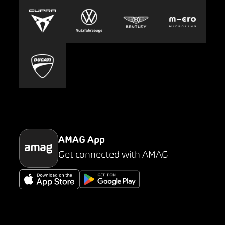
Europcar
Presse
Carsharing
Mobility-as-a-Service
AMAG Classic
Parking
AMAG App
Get connected with AMAG